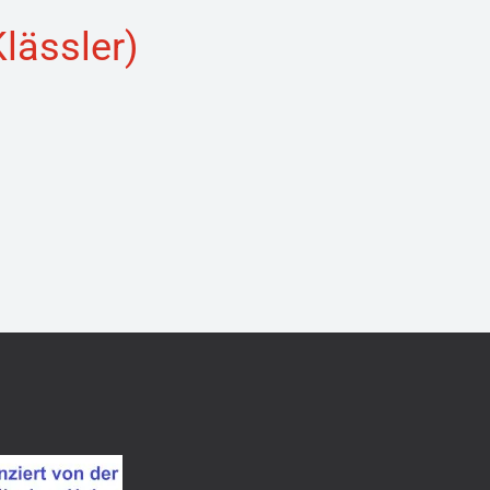
Klässler)
)