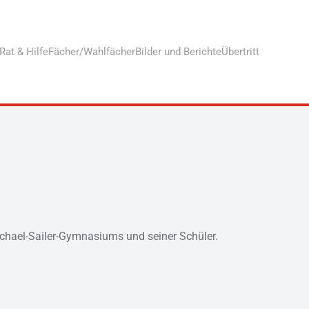
Rat & Hilfe
Fächer/Wahlfächer
Bilder und Berichte
Übertritt
ichael-Sailer-Gymnasiums und seiner Schüler.