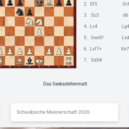
2. Sf3 Sc
3. Sc3 d6
4. Lc4 Lg4
5. Sxe5!! Lxd
6. Lxf7+ Ke7
7. Sd5#
Das Seekadettenmatt
Schwäbische Meisterschaft 2026